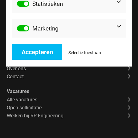
Statistieken
Bezoekadres
Kaskinenweg 12-1
9723 JL Groningen
Marketing
Menu
Home
Accepteren
Voor kandidaten
Selectie toestaan
Voor opdrachtgevers
Over ons
Contact
Vacatures
Alle vacatures
Open sollicitatie
Werken bij RP Engineering