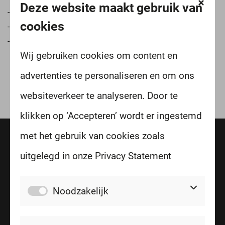
Deze website maakt gebruik van
Voor kandidaten
cookies
Voor opdrachtgevers
Werken bij RP Engineering
Wij gebruiken cookies om content en
advertenties te personaliseren en om ons
websiteverkeer te analyseren. Door te
klikken op ‘Accepteren’ wordt er ingestemd
met het gebruik van cookies zoals
Open sollicitatie
uitgelegd in onze Privacy Statement
info@rp-engineering.nl
Noodzakelijk
0503050595