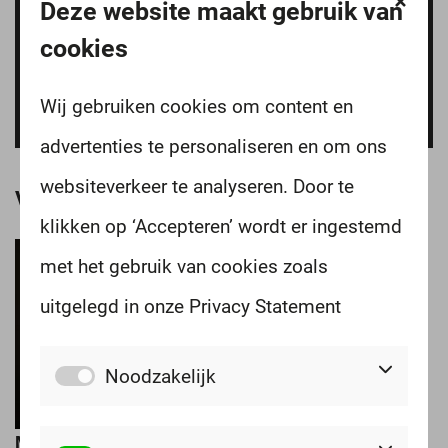
Deze website maakt gebruik van
Ja, ik ga akkoord met de
privacyverklaring
*
cookies
Solliciteren
Wij gebruiken cookies om content en
advertenties te personaliseren en om ons
websiteverkeer te analyseren. Door te
Vragen? Neem gerust contact op
klikken op ‘Accepteren’ wordt er ingestemd
met het gebruik van cookies zoals
uitgelegd in onze Privacy Statement
Noodzakelijk
Martijn Kesimaat