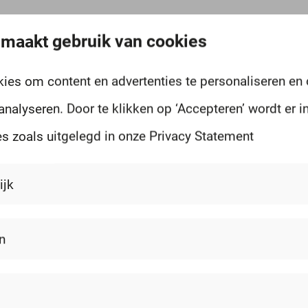
zo veel mogelijk zoete momenten te
 maakt gebruik van cookies
oor het ontwikkelen en produceren van
et een breed assortiment van ouderwetse
kies om content en advertenties te personaliseren en
analyseren. Door te klikken op ‘Accepteren’ wordt er
s zoals uitgelegd in onze Privacy Statement
ijk
n