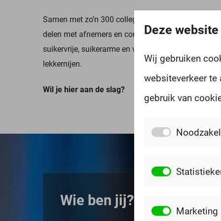
Samen met zo’n 300 collega’s zorgen ze ervoor om 
Deze website
delen met afnemers en consumenten. Dat gebeurt d
suikervrije, suikerarme en vegan lekkernijen, en m
Wij gebruiken coo
lekkernijen.
websiteverkeer te 
Wil je hier aan de slag?
gebruik van cookie
Noodzakel
Statistieke
Wie ben jij?
Marketing