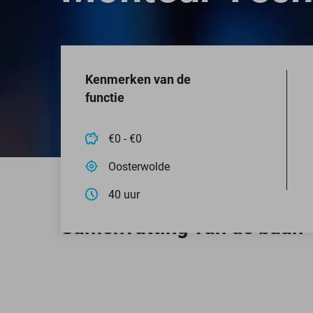
Kenmerken van de
functie
€0 - €0
Oosterwolde
40 uur
Samenvatting van de baan