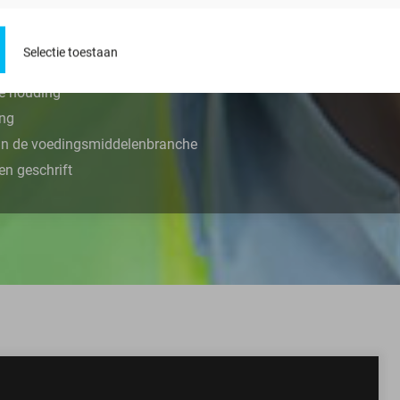
n mechanische storingen oplossen
Selectie toestaan
ngssystemen is een pré
e houding
ing
n in de voedingsmiddelenbranche
en geschrift