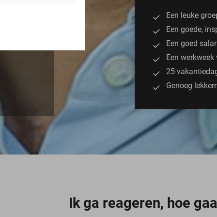
Een leuke groe
Een goede, in
Een goed sala
Een werkweek 
25 vakantieda
Genoeg lekkern
Ik ga reageren, hoe gaa